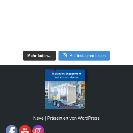
Mehr laden…
Auf Instagram folgen
Neve
| Präsentiert von
WordPress