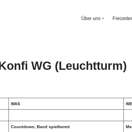
Über uns
Freizeite
 Konfi WG (Leuchtturm)
WAS
W
Countdown, Band spielbereit
Me