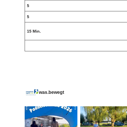
5
5
15 Min.
was.bewegt