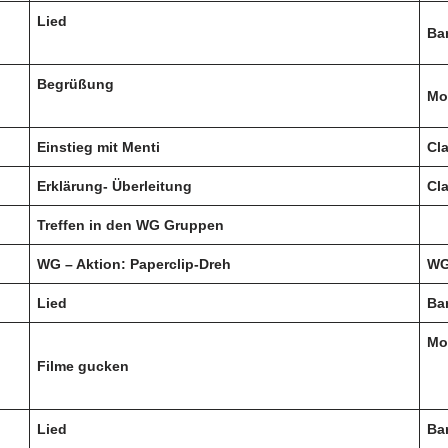
Lied
Ba
Begrüßung
Mo
Einstieg mit Menti
Cl
Erklärung- Überleitung
Cla
Treffen in den WG Gruppen
WG – Aktion: Paperclip-Dreh
WG
Lied
Ba
Mo
Filme gucken
Lied
Ba