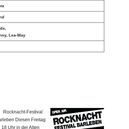
ra
nd
ds,
nny, Lea-May