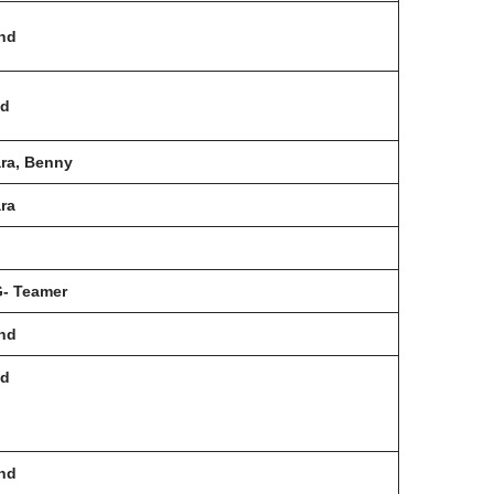
nd
d
ara, Benny
ra
- Teamer
nd
d
nd