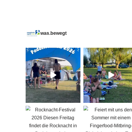
was.bewegt