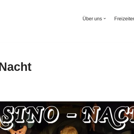
Über uns
Freizeite
 Nacht