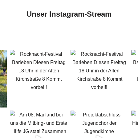
Unser Instagram-Stream