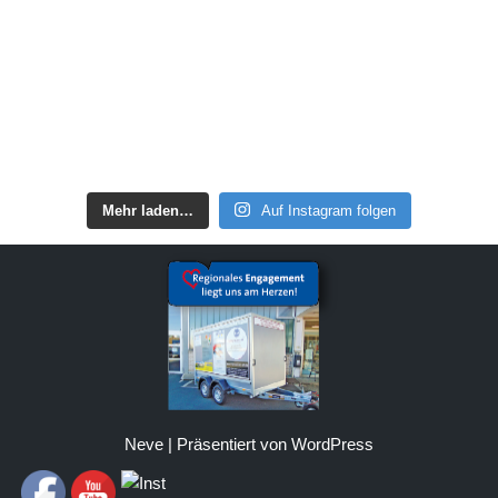
Mehr laden…
Auf Instagram folgen
Neve
| Präsentiert von
WordPress