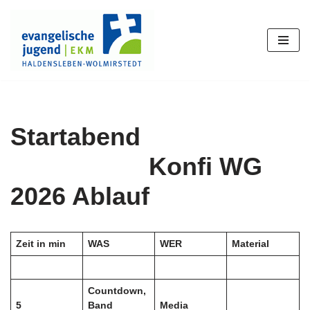
Zum
Inhalt
springen
Startabend
Konfi WG
2026 Ablauf
Zeit in min
WAS
WER
Material
Countdown,
5
Band
Media