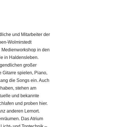
liche und Mitarbeiter der
ben-Wolmirstedt
nd Medienworkshop in den
le in Haldensleben.
ugendlichen großer
 Gitarre spielen, Piano,
ang die Songs ein. Auch
t haben, stehen am
tuelle und bekannte
chlafen und proben hier.
nz anderen Lernort.
enräumen. Das Atrium
Licht- und Tontechnik –