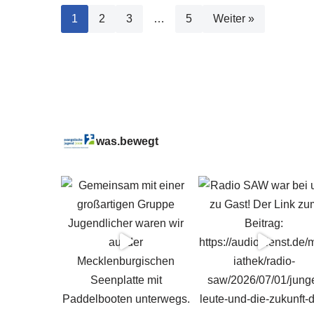
1
2
3
…
5
Weiter »
was.bewegt